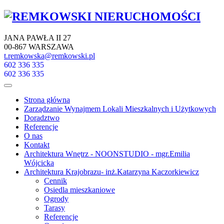
JANA PAWŁA II 27
00-867 WARSZAWA
t.remkowska@remkowski.pl
602 336 335
602 336 335
Strona główna
Zarządzanie Wynajmem Lokali Mieszkalnych i Użytkowych
Doradztwo
Referencje
O nas
Kontakt
Architektura Wnętrz - NOONSTUDIO - mgr.Emilia
Wójcicka
Architektura Krajobrazu- inż.Katarzyna Kaczorkiewicz
Cennik
Osiedla mieszkaniowe
Ogrody
Tarasy
Referencje