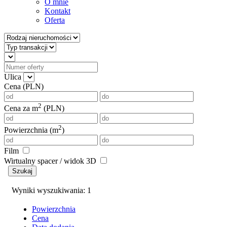
O mnie
Kontakt
Oferta
Ulica
Cena (PLN)
2
Cena za m
(PLN)
2
Powierzchnia (m
)
Film
Wirtualny spacer / widok 3D
Szukaj
Wyniki wyszukiwania: 1
Powierzchnia
Cena