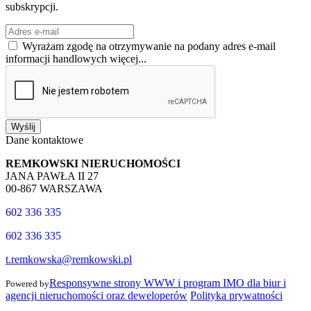
subskrypcji.
Wyrażam zgodę na otrzymywanie na podany adres e-mail
informacji handlowych
więcej...
Wyślij
Dane kontaktowe
REMKOWSKI NIERUCHOMOŚCI
JANA PAWŁA II 27
00-867 WARSZAWA
602 336 335
602 336 335
t.remkowska@remkowski.pl
Responsywne strony WWW i program IMO dla biur i
Powered by
agencji nieruchomości oraz deweloperów
Polityka prywatności