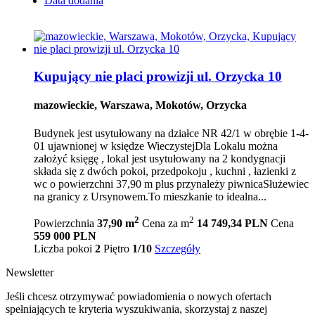
Data dodania
Kupujący nie placi prowizji ul. Orzycka 10
mazowieckie, Warszawa, Mokotów, Orzycka
Budynek jest usytułowany na działce NR 42/1 w obrębie 1-4-
01 ujawnionej w księdze WieczystejDla Lokalu można
założyć księgę , lokal jest usytułowany na 2 kondygnacji
składa się z dwóch pokoi, przedpokoju , kuchni , łazienki z
wc o powierzchni 37,90 m plus przynależy piwnicaSłużewiec
na granicy z Ursynowem.To mieszkanie to idealna...
2
2
Powierzchnia
37,90 m
Cena za m
14 749,34 PLN
Cena
559 000 PLN
Liczba pokoi
2
Piętro
1/10
Szczegóły
Newsletter
Jeśli chcesz otrzymywać powiadomienia o nowych ofertach
spełniających te kryteria wyszukiwania, skorzystaj z naszej